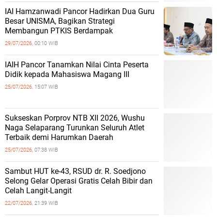
IAI Hamzanwadi Pancor Hadirkan Dua Guru
Besar UNISMA, Bagikan Strategi
Membangun PTKIS Berdampak
29/07/2026,
00:10 WIB
IAIH Pancor Tanamkan Nilai Cinta Peserta
Didik kepada Mahasiswa Magang III
25/07/2026,
15:07 WIB
Sukseskan Porprov NTB XII 2026, Wushu
Naga Selaparang Turunkan Seluruh Atlet
Terbaik demi Harumkan Daerah
25/07/2026,
07:38 WIB
Sambut HUT ke-43, RSUD dr. R. Soedjono
Selong Gelar Operasi Gratis Celah Bibir dan
Celah Langit-Langit
22/07/2026,
21:39 WIB