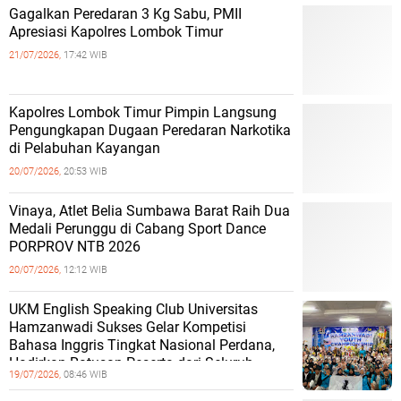
Gagalkan Peredaran 3 Kg Sabu, PMII
Apresiasi Kapolres Lombok Timur
21/07/2026,
17:42 WIB
Kapolres Lombok Timur Pimpin Langsung
Pengungkapan Dugaan Peredaran Narkotika
di Pelabuhan Kayangan
20/07/2026,
20:53 WIB
Vinaya, Atlet Belia Sumbawa Barat Raih Dua
Medali Perunggu di Cabang Sport Dance
PORPROV NTB 2026
20/07/2026,
12:12 WIB
UKM English Speaking Club Universitas
Hamzanwadi Sukses Gelar Kompetisi
Bahasa Inggris Tingkat Nasional Perdana,
Hadirkan Ratusan Peserta dari Seluruh
19/07/2026,
08:46 WIB