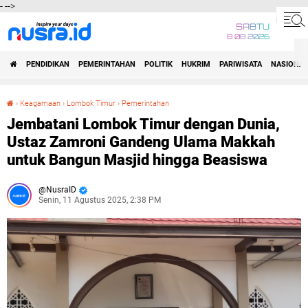
-
-->
SABTU
8 08 2026
PENDIDIKAN
PEMERINTAHAN
POLITIK
HUKRIM
PARIWISATA
NASIONAL
›
Keagamaan
›
Lombok Timur
›
Pemerintahan
Jembatani Lombok Timur dengan Dunia, Ustaz Zamroni Gandeng Ulama Makkah untuk Bangun Masjid hingga Beasiswa
Jembatani Lombok Timur dengan Dunia,
Ustaz Zamroni Gandeng Ulama Makkah
untuk Bangun Masjid hingga Beasiswa
NusraID
Senin, 11 Agustus 2025, 2:38 PM