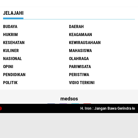
JELAJAHI
BUDAYA
DAERAH
HUKRIM
KEAGAMAAN
KESEHATAN
KEWIRAUSAHAAN
KULINER
MAHASISWA
NASIONAL
OLAHRAGA
OPINI
PARIWISATA
PENDIDIKAN
PERISTIWA
POLITIK
VIDIO TERKINI
medsos
H. Iron : Jangan Bawa Gerindra ke Ka
Tentang Kami
Kontak Kami
Pasang Iklan
Disclaimer
Copyright ©
2026 NusraID