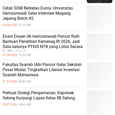
Cetak SDM Berkelas Dunia, Universitas
Hamzanwadi Gelar Interview Magang
Jepang Batch #2
02/08/2026,
21:18 WIB
Enam Dosen IAI Hamzanwadi Pancor Raih
Bantuan Penelitian Kemenag RI 2026, Jadi
Satu-satunya PTKIS NTB yang Lolos Secara
Institusional
01/08/2026,
12:20 WIB
Fakultas Syariah IAIH Pancor Gelar Sekolah
Pasar Modal, Tingkatkan Literasi Investasi
Syariah Mahasiswa
31/07/2026,
06:03 WIB
Perkuat Sinergi Pengamanan, Kapolsek
Selong Kunjungi Lapas Kelas IIB Selong
30/07/2026,
19:34 WIB