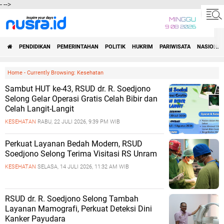
-
-->
MINGGU
9 08 2026
PENDIDIKAN
PEMERINTAHAN
POLITIK
HUKRIM
PARIWISATA
NASIONAL
Home
-
Currently Browsing: Kesehatan
Sambut HUT ke-43, RSUD dr. R. Soedjono
Selong Gelar Operasi Gratis Celah Bibir dan
Celah Langit-Langit
KESEHATAN
RABU, 22 JULI 2026, 9:39 PM WIB
Perkuat Layanan Bedah Modern, RSUD
Soedjono Selong Terima Visitasi RS Unram
KESEHATAN
SELASA, 14 JULI 2026, 11:32 AM WIB
RSUD dr. R. Soedjono Selong Tambah
Layanan Mamografi, Perkuat Deteksi Dini
Kanker Payudara