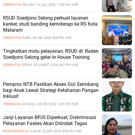
KESEHATAN
SELASA, 14 JULI 2026, 11:00 AM WIB
RSUD Soedjono Selong perkuat layanan
kanker, studi banding kemoterapi ke RS Kota
Mataram
KESEHATAN
RABU, 06 MEI 2026, 8:44 PM WIB
Tingkatkan mutu pelayanan, RSUD dr. Raden
Soedjono Selong gelar In House Training
KESEHATAN
SENIN, 02 MARET 2026, 4:01 PM WIB
Pemprov NTB Pastikan Akses Gizi Seimbang
bagi Anak Lewat Strategi Ketahanan Pangan
Inklusif
KESEHATAN
MINGGU, 25 MEI 2025, 12:31 PM WIB
Janji Layanan BPJS Diperkuat, Diskriminasi
Pelayanan Faskes Akan Ditindak Tegas
BPJSKESEHATAN
KAMIS, 22 MEI 2025, 9:06 PM WIB