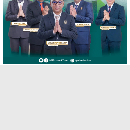
TERPOPULER
Launching Program Bahasa Asing IAI
Hamzanwadi Pancor, Langkah Besar
Menumbuhkan Generasi Pecinta Bahasa
Arab
H. Iron : Jangan Bawa Gerindra ke Kasus