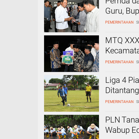
Pemda da
Guru, Bup
PEMERINTAHAN
S
MTQ XXXI
Kecamata
PEMERINTAHAN
S
Liga 4 Pi
Ditantang
PEMERINTAHAN
S
PLN Tana
Wabup Ed