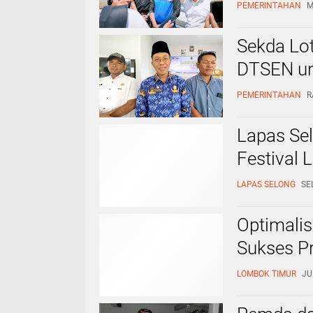
PEMERINTAHAN
M
Sekda Lo
DTSEN un
PEMERINTAHAN
R
Lapas Sel
Festival 
LAPAS SELONG
SE
Optimalis
Sukses P
LOMBOK TIMUR
JU