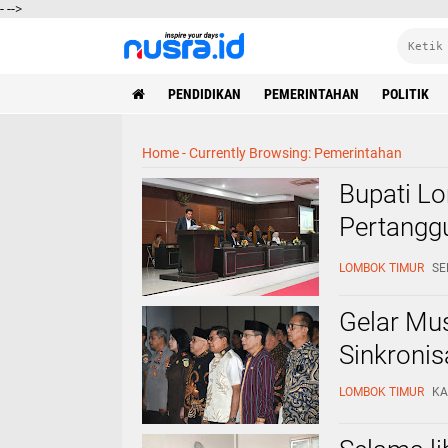
-
-->
PENDIDIKAN
PEMERINTAHAN
POLITIK
Home
-
Currently Browsing: Pemerintahan
Bupati L
Pertangg
Dewan
LOMBOK TIMUR
SE
Gelar Mu
Sinkronis
LOMBOK TIMUR
KA