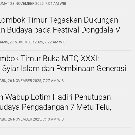
UMAT, 28 NOVEMBER 2025, 7:04 AM WIB
ombok Timur Tegaskan Dukungan
an Budaya pada Festival Dongdala V
la Selatan
AMIS, 27 NOVEMBER 2025, 7:22 AM WIB
ombok Timur Buka MTQ XXXI:
 Syiar Islam dan Pembinaan Generasi
ABU, 26 NOVEMBER 2025, 7:27 AM WIB
an Wabup Lotim Hadiri Penutupan
udaya Pengadangan 7 Metu Telu,
k Padamkan Semangat Warga
ABU, 26 NOVEMBER 2025, 7:13 AM WIB