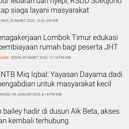
bur lebaran dan nyepi, RSUD Soedjono
tap siaga layani masyarakat
UMAT, 20 MARET 2026, 10:52 AM WIB
enagakerjaan Lombok Timur edukasi
pembiayaan rumah bagi peserta JHT
RJAAN
SENIN, 09 MARET 2026, 12:14 PM WIB
 NTB Miq Iqbal: Yayasan Dayama dadi
 pengabdian untuk masyarakat kecil
INGGU, 04 JANUARI 2026, 8:14 PM WIB
bailey hadir di dusun Aik Beta, akses
an kembali terhubung