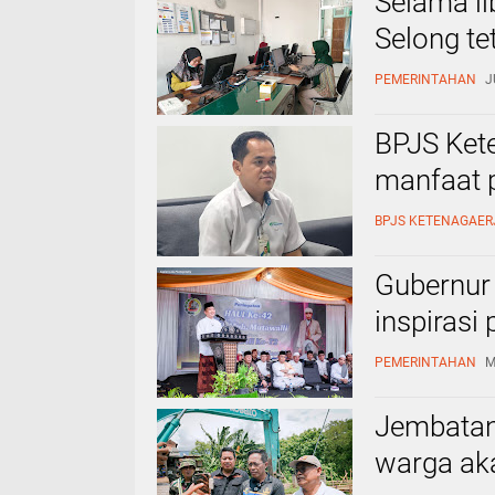
Selama li
Selong te
PEMERINTAHAN
J
BPJS Ket
manfaat 
BPJS KETENAGAE
Gubernur
inspirasi
PEMERINTAHAN
M
Jembatan 
warga ak