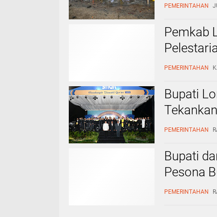
Energy’
PEMERINTAHAN
J
Pemkab L
Pelestari
Pringgase
PEMERINTAHAN
K
Bupati L
Tekankan
Qurani
PEMERINTAHAN
R
Bupati d
Pesona B
Hujan Ta
PEMERINTAHAN
R