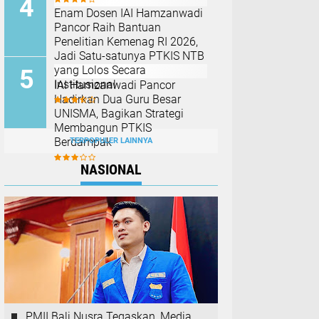
Enam Dosen IAI Hamzanwadi
Pancor Raih Bantuan
Penelitian Kemenag RI 2026,
Jadi Satu-satunya PTKIS NTB
yang Lolos Secara
Institusional
IAI Hamzanwadi Pancor
Hadirkan Dua Guru Besar
UNISMA, Bagikan Strategi
Membangun PTKIS
Berdampak
TERPOPULER LAINNYA
NASIONAL
PMII Bali Nusra Tegaskan, Media