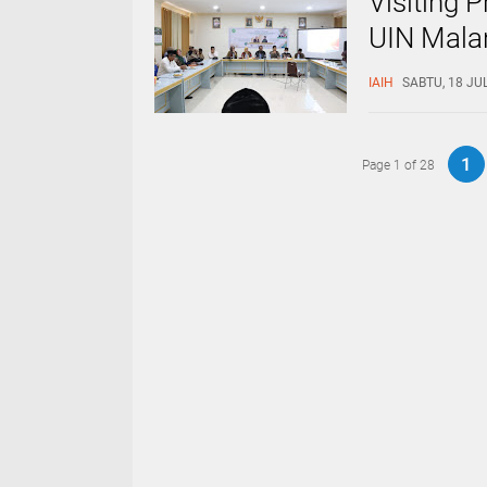
Visiting 
UIN Mala
Profesor
IAIH
SABTU, 18 JUL
1
Page 1 of 28