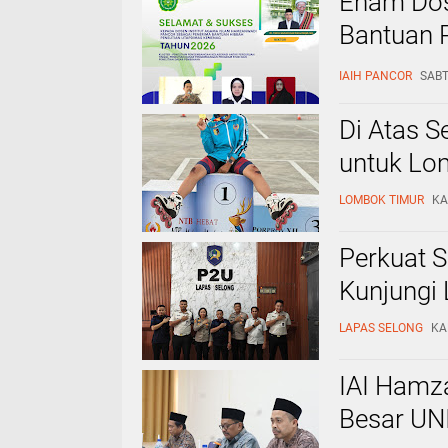
Enam Dos
Bantuan P
satunya 
IAIH PANCOR
SABT
Institusio
Di Atas S
untuk Lo
LOMBOK TIMUR
KA
Perkuat 
Kunjungi 
LAPAS SELONG
KA
IAI Hamz
Besar UN