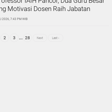
Professor IAIH Pancor, Dua Guru Besar
ng Motivasi Dosen Raih Jabatan
I 2026, 7:43 PM WIB
2
3
...
28
Next
Last ›