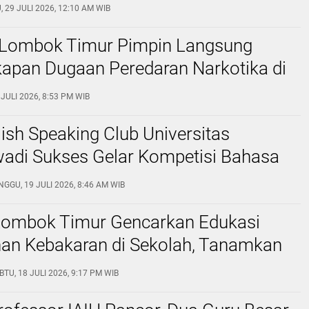
erdampak
, 29 JULI 2026, 12:10 AM WIB
 Lombok Timur Pimpin Langsung
apan Dugaan Peredaran Narkotika di
n Kayangan
 JULI 2026, 8:53 PM WIB
sh Speaking Club Universitas
di Sukses Gelar Kompetisi Bahasa
ingkat Nasional Perdana, Hadirkan
NGGU, 19 JULI 2026, 8:46 AM WIB
eserta dari Seluruh Indonesia
ombok Timur Gencarkan Edukasi
an Kebakaran di Sekolah, Tanamkan
iaga Bencana
BTU, 18 JULI 2026, 9:17 PM WIB