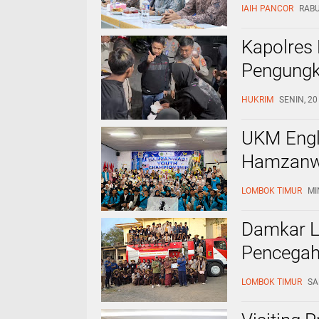
PTKIS B
IAIH PANCOR
RABU
Kapolres
Pengungk
Pelabuha
HUKRIM
SENIN, 20
UKM Engli
Hamzanwa
Inggris T
LOMBOK TIMUR
MI
Ratusan P
Damkar L
Pencegah
Budaya S
LOMBOK TIMUR
SA