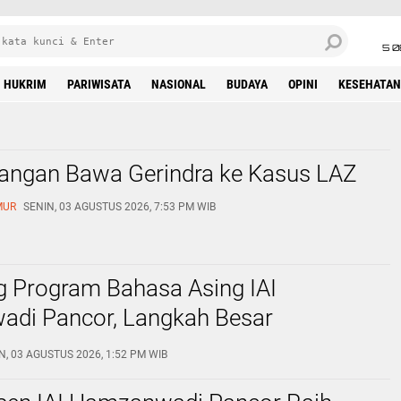
5 0
HUKRIM
PARIWISATA
NASIONAL
BUDAYA
OPINI
KESEHATAN
 Jangan Bawa Gerindra ke Kasus LAZ
MUR
SENIN, 03 AGUSTUS 2026, 7:53 PM WIB
g Program Bahasa Asing IAI
di Pancor, Langkah Besar
kan Generasi Pecinta Bahasa Arab
N, 03 AGUSTUS 2026, 1:52 PM WIB