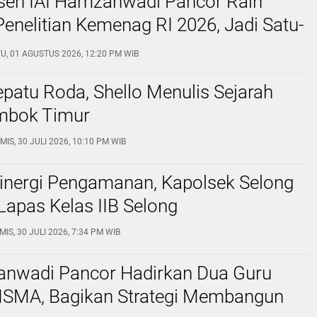
en IAI Hamzanwadi Pancor Raih
enelitian Kemenag RI 2026, Jadi Satu-
PTKIS NTB yang Lolos Secara
U, 01 AGUSTUS 2026, 12:20 PM WIB
nal
epatu Roda, Shello Menulis Sejarah
mbok Timur
MIS, 30 JULI 2026, 10:10 PM WIB
Sinergi Pengamanan, Kapolsek Selong
Lapas Kelas IIB Selong
MIS, 30 JULI 2026, 7:34 PM WIB
anwadi Pancor Hadirkan Dua Guru
ISMA, Bagikan Strategi Membangun