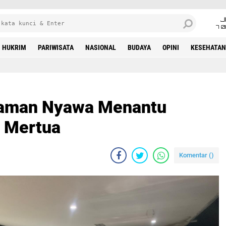
J
7 
HUKRIM
PARIWISATA
NASIONAL
BUDAYA
OPINI
KESEHATAN
haman Nyawa Menantu
n Mertua
Komentar (
)