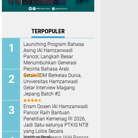
TERPOPULER
Launching Program Bahasa
Asing IAI Hamzanwadi
Pancor, Langkah Besar
Menumbuhkan Generasi
Pecinta Bahasa Arab
Cetak SDM Berkelas Dunia,
Universitas Hamzanwadi
Gelar Interview Magang
Jepang Batch #2
Enam Dosen IAI Hamzanwadi
Pancor Raih Bantuan
Penelitian Kemenag RI 2026,
Jadi Satu-satunya PTKIS NTB
yang Lolos Secara
Institusional
Visiting Professor IAIH Pancor,