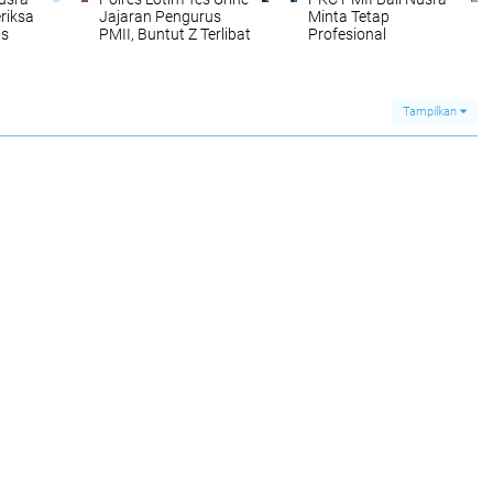
riksa
Jajaran Pengurus
Minta Tetap
as
PMII, Buntut Z Terlibat
Profesional
Narkoba
Menangani Kasus
asjid
Masker Covid-19
Tampilkan