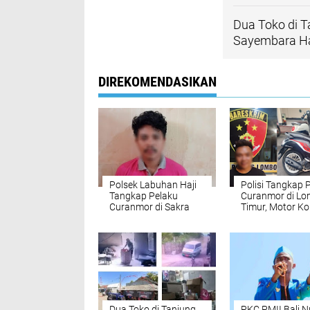
Dua Toko di T
Sayembara Ha
DIREKOMENDASIKAN
Polsek Labuhan Haji
Polisi Tangkap 
Tangkap Pelaku
Curanmor di L
Curanmor di Sakra
Timur, Motor K
Berhasil Diama
Dua Toko di Tanjung
PKC PMII Bali N