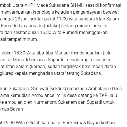
ombok Utara AKP I Made Sukadana SH MH saat di konfirmasi
 menyampaikan kronologis kejadian penganiayaan berawal
anggal 23 juni sekitar pukul 11.00 wita saudara Irfan Salam
 Rumedi dan Jumadri (pelaku) sedang minum brem di
rta dan sekitar pukul 16.30 Wita Rumedi meninggalkan
kasi tempat minum,
 pukul 18.30 Wita tiba-tiba Mariadi mendengar Isni (istri
 lantas Mariadi bersama Supardi menghampiri Isni (istri
at Irfan Salam (korban) sudah tergeletak bersimbah darah
ngkurep kepala menghadap utara" terang Sukadana.
kan Sukadana. Seniwati (sekdes) menelpon Ambulance Desa
 lama kemudian Ambulance milik desa datang ke TKP, lalu
 ke ambulan oleh Nurmanom, Sukanem dan Supardi untuk
esmas Bayan
kul 19.30 Wita setelah sampai di Puskesmas Bayan korban