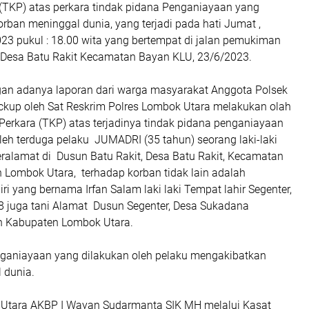
 (TKP) atas perkara tindak pidana Penganiayaan yang
ban meninggal dunia, yang terjadi pada hati Jumat ,
023 pukul : 18.00 wita yang bertempat di jalan pemukiman
 Desa Batu Rakit Kecamatan Bayan KLU, 23/6/2023.
n adanya laporan dari warga masyarakat Anggota Polsek
ckup oleh Sat Reskrim Polres Lombok Utara melakukan olah
Perkara (TKP) atas terjadinya tindak pidana penganiayaan
leh terduga pelaku JUMADRI (35 tahun) seorang laki-laki
eralamat di Dusun Batu Rakit, Desa Batu Rakit, Kecamatan
 Lombok Utara, terhadap korban tidak lain adalah
i yang bernama Irfan Salam laki laki Tempat lahir Segenter,
 juga tani Alamat Dusun Segenter, Desa Sukadana
 Kabupaten Lombok Utara.
nganiayaan yang dilakukan oleh pelaku mengakibatkan
 dunia.
Utara AKBP I Wayan Sudarmanta SIK MH melalui Kasat