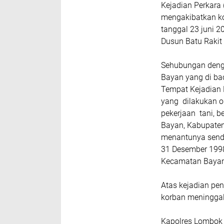
Kejadian Perkara
mengakibatkan kor
tanggal 23 juni 2
Dusun Batu Rakit
Sehubungan denga
Bayan yang di ba
Tempat Kejadian 
yang dilakukan o
pekerjaan tani, b
Bayan, Kabupaten
menantunya sendir
31 Desember 1998
Kecamatan Bayan
Atas kejadian pe
korban meninggal
Kapolres Lombok 