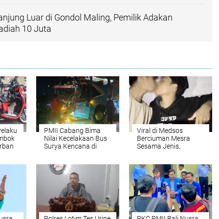
anjung Luar di Gondol Maling, Pemilik Adakan
diah 10 Juta
Pelaku
PMII Cabang Bima
Viral di Medsos
ombok
Nilai Kecelakaan Bus
Berciuman Mesra
orban
Surya Kencana di
Sesama Jenis,
nkan
Sumbawa Akibat
Mengaku Suka Sama
Kelalaian Pihak
Suka
Perusahaan
usra
Polres Lotim Tes Urine
PKC PMII Bali Nusra