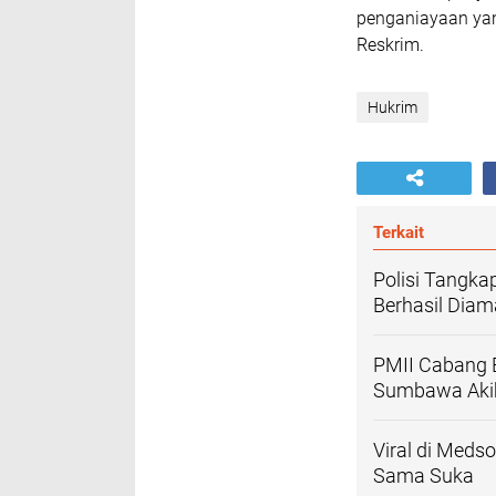
penganiayaan yan
Reskrim.
Hukrim
Terkait
Polisi Tangka
Berhasil Dia
PMII Cabang B
Sumbawa Akib
Viral di Med
Sama Suka