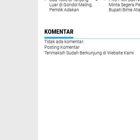
Luar di Gondol Maling,
Minta Segera Pe
Pemilik Adakan
Bupati Bima At
Sayembara Hadiah 10
Dugaan Korupsi
Juta
Pembangunan M
Agung
KOMENTAR
Tidak ada komentar:
Posting Komentar
Terimaksih Sudah Berkunjung di Website Kami