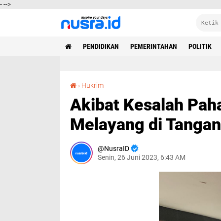
-
-->
PENDIDIKAN
PEMERINTAHAN
POLITIK
Akibat Kesalah Pahaman Nyawa Menantu Melayang di Tangan Mertua
›
Hukrim
Akibat Kesalah Pa
Melayang di Tanga
NusraID
Senin, 26 Juni 2023, 6:43 AM