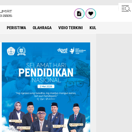
UM'AT
08 2026
PERISTIWA
OLAHRAGA
VIDIO TERKINI
KULINER
KEAGAMAA