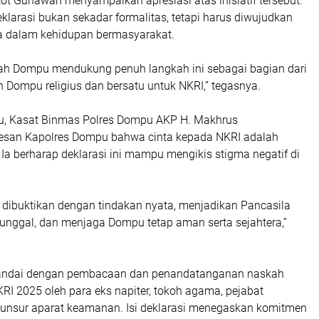
t Gunawan menyampaikan apresiasi atas inisiatif tersebut.
larasi bukan sekadar formalitas, tetapi harus diwujudkan
a dalam kehidupan bermasyarakat.
ah Dompu mendukung penuh langkah ini sebagai bagian dari
 Dompu religius dan bersatu untuk NKRI,” tegasnya.
u, Kasat Binmas Polres Dompu AKP H. Makhrus
san Kapolres Dompu bahwa cinta kepada NKRI adalah
 Ia berharap deklarasi ini mampu mengikis stigma negatif di
s dibuktikan dengan tindakan nyata, menjadikan Pancasila
tunggal, dan menjaga Dompu tetap aman serta sejahtera,”
tandai dengan pembacaan dan penandatanganan naskah
KRI 2025 oleh para eks napiter, tokoh agama, pejabat
a unsur aparat keamanan. Isi deklarasi menegaskan komitmen