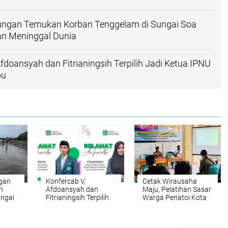
ngan Temukan Korban Tenggelam di Sungai Soa
n Meninggal Dunia
Afdoansyah dan Fitrianingsih Terpilih Jadi Ketua IPNU
pu
gan
Konfercab V,
Cetak Wirausaha
n
Afdoansyah dan
Maju, Pelatihan Sasar
ungai
Fitrianingsih Terpilih
Warga Penatoi Kota
daan
Jadi Ketua IPNU -
Bima
a
IPPNU Dompu