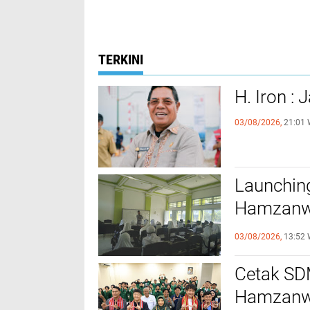
TERKINI
H. Iron :
03/08/2026,
21:01 
Launchin
Hamzanwa
Menumbuh
03/08/2026,
13:52 
Cetak SDM
Hamzanwa