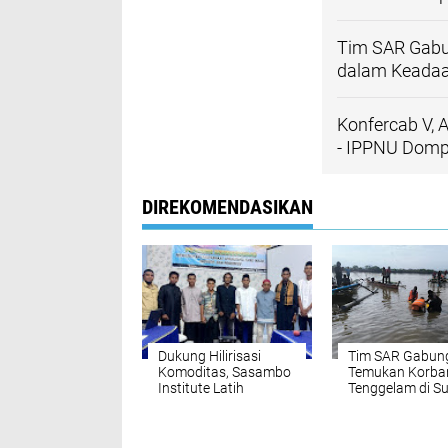
Tim SAR Gabu
dalam Keadaa
Konfercab V, 
- IPPNU Dom
DIREKOMENDASIKAN
Dukung Hilirisasi
Tim SAR Gabun
Komoditas, Sasambo
Temukan Korba
Institute Latih
Tenggelam di S
Wirausaha Lokal di
Soa dalam Kea
Dompu
Meninggal Duni