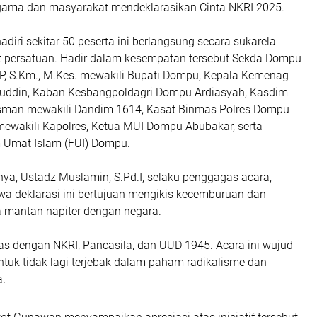
gama dan masyarakat mendeklarasikan Cinta NKRI 2025.
adiri sekitar 50 peserta ini berlangsung secara sukarela
 persatuan. Hadir dalam kesempatan tersebut Sekda Dompu
, S.Km., M.Kes. mewakili Bupati Dompu, Kepala Kemenag
uddin, Kaban Kesbangpoldagri Dompu Ardiasyah, Kasdim
man mewakili Dandim 1614, Kasat Binmas Polres Dompu
ewakili Kapolres, Ketua MUI Dompu Abubakar, serta
 Umat Islam (FUI) Dompu.
a, Ustadz Muslamin, S.Pd.I, selaku penggagas acara,
 deklarasi ini bertujuan mengikis kecemburuan dan
a mantan napiter dengan negara.
as dengan NKRI, Pancasila, dan UUD 1945. Acara ini wujud
tuk tidak lagi terjebak dalam paham radikalisme dan
a.