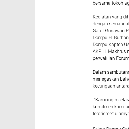
bersama tokoh a
Kegiatan yang dih
dengan semangat
Gatot Gunawan PP
Dompu H. Burhan
Dompu Kapten Us
AKP H. Makhrus m
perwakilan Forum
Dalam sambutanny
menegaskan bahwa
kecurigaan antar
“Kami ingin selar
komitmen kami un
terorisme,” ujarny