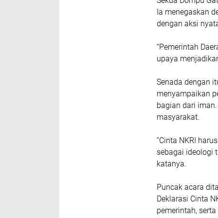
Sekda Dompu Gato
Ia menegaskan dek
dengan aksi nyat
“Pemerintah Daer
upaya menjadikan
Senada dengan it
menyampaikan pe
bagian dari iman.
masyarakat.
“Cinta NKRI haru
sebagai ideologi 
katanya.
Puncak acara di
Deklarasi Cinta N
pemerintah, sert