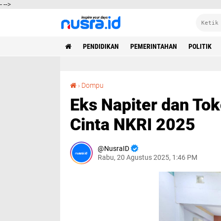
-
-->
PENDIDIKAN
PEMERINTAHAN
POLITIK
Eks Napiter dan Tokoh Dompu Deklarasikan Cinta NKRI 2025
›
Dompu
Eks Napiter dan To
Cinta NKRI 2025
NusraID
Rabu, 20 Agustus 2025, 1:46 PM