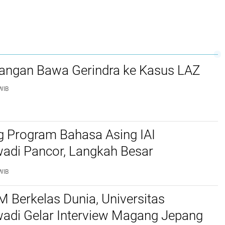
 Jangan Bawa Gerindra ke Kasus LAZ
WIB
g Program Bahasa Asing IAI
di Pancor, Langkah Besar
kan Generasi Pecinta Bahasa Arab
WIB
 Berkelas Dunia, Universitas
di Gelar Interview Magang Jepang