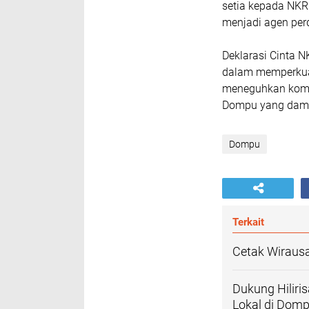
setia kepada NKRI
menjadi agen per
Deklarasi Cinta 
dalam memperkuat
meneguhkan komi
Dompu yang damai
Dompu
Terkait
Cetak Wirausa
Dukung Hiliri
Lokal di Dom