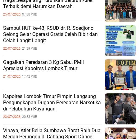
Naga Selaparang Turunkan Seluruh Atlet
Terbaik demi Harumkan Daerah
25/07/2026,
07:38 WIB
Sambut HUT ke-43, RSUD dr. R. Soedjono
Selong Gelar Operasi Gratis Celah Bibir dan
Celah Langit-Langit
22/07/2026,
21:39 WIB
Gagalkan Peredaran 3 Kg Sabu, PMII
Apresiasi Kapolres Lombok Timur
21/07/2026,
17:42 WIB
Kapolres Lombok Timur Pimpin Langsung
Pengungkapan Dugaan Peredaran Narkotika
di Pelabuhan Kayangan
20/07/2026,
20:53 WIB
Vinaya, Atlet Belia Sumbawa Barat Raih Dua
Medali Perunggu di Cabang Sport Dance