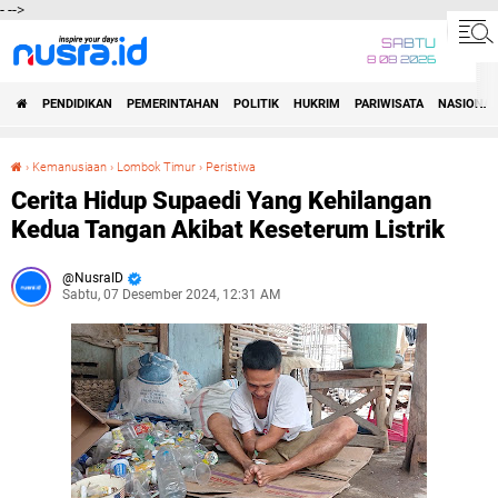
-
-->
SABTU
8 08 2026
PENDIDIKAN
PEMERINTAHAN
POLITIK
HUKRIM
PARIWISATA
NASIONAL
›
Kemanusiaan
›
Lombok Timur
›
Peristiwa
Cerita Hidup Supaedi Yang Kehilangan Kedua Tangan Akibat Keseterum Listrik
Cerita Hidup Supaedi Yang Kehilangan
Kedua Tangan Akibat Keseterum Listrik
NusraID
Sabtu, 07 Desember 2024, 12:31 AM