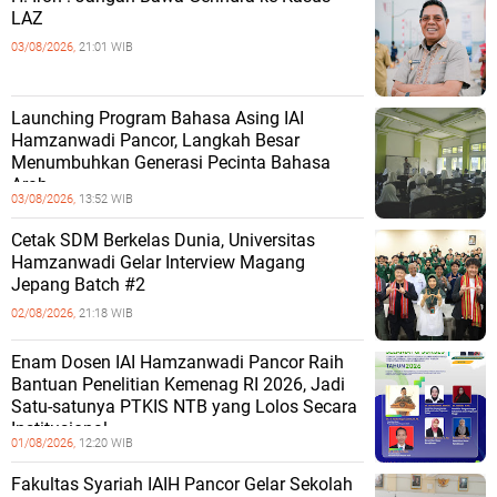
LAZ
03/08/2026,
21:01 WIB
Launching Program Bahasa Asing IAI
Hamzanwadi Pancor, Langkah Besar
Menumbuhkan Generasi Pecinta Bahasa
Arab
03/08/2026,
13:52 WIB
Cetak SDM Berkelas Dunia, Universitas
Hamzanwadi Gelar Interview Magang
Jepang Batch #2
02/08/2026,
21:18 WIB
Enam Dosen IAI Hamzanwadi Pancor Raih
Bantuan Penelitian Kemenag RI 2026, Jadi
Satu-satunya PTKIS NTB yang Lolos Secara
Institusional
01/08/2026,
12:20 WIB
Fakultas Syariah IAIH Pancor Gelar Sekolah