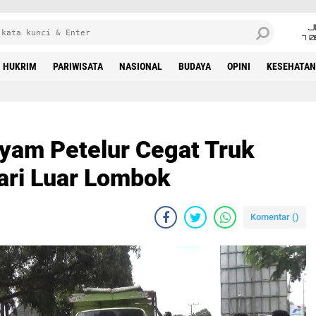
J
7 
HUKRIM
PARIWISATA
NASIONAL
BUDAYA
OPINI
KESEHATAN
yam Petelur Cegat Truk
ari Luar Lombok
Komentar (
)