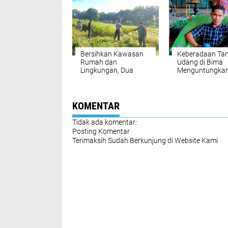
19
Bersihkan Kawasan
Keberadaan Ta
Rumah dan
Udang di Bima
Lingkungan, Dua
Menguntungka
Bhabinkamtibmas Di
Siapa?
Sumbawa Barat
Lakukan Gotong
Royong
KOMENTAR
Tidak ada komentar:
Posting Komentar
Terimaksih Sudah Berkunjung di Website Kami