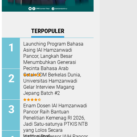
TERPOPULER
Launching Program Bahasa
Asing IAI Hamzanwadi
Pancor, Langkah Besar
Menumbuhkan Generasi
Pecinta Bahasa Arab
Cetak SDM Berkelas Dunia,
Universitas Hamzanwadi
Gelar Interview Magang
Jepang Batch #2
Enam Dosen IAI Hamzanwadi
Pancor Raih Bantuan
Penelitian Kemenag RI 2026,
Jadi Satu-satunya PTKIS NTB
yang Lolos Secara
Institusional
Visiting Professor IAIH Pancor,