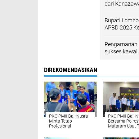
dari Kanazawa
Bupati Lombo
APBD 2025 K
Pengamanan h
sukses kawal 
DIREKOMENDASIKAN
PKC PMII Bali Nusra
PKC PMII Bali N
Minta Tetap
Bersama Polres
Profesional
Mataram Usut 
Menangani Kasus
Dugaan Korupsi
Masker Covid-19
Proyek Masker 