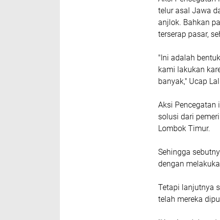
telur asal Jawa d
anjlok. Bahkan par
terserap pasar, s
"Ini adalah bent
kami lakukan kar
banyak," Ucap La
Aksi Pencegatan i
solusi dari pemer
Lombok Timur.
Sehingga sebutny
dengan melakukan
Tetapi lanjutnya 
telah mereka dip