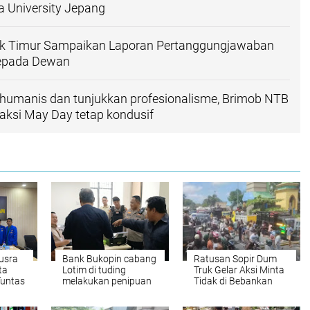
 University Jepang
k Timur Sampaikan Laporan Pertanggungjawaban
epada Dewan
umanis dan tunjukkan profesionalisme, Brimob NTB
aksi May Day tetap kondusif
usra
Bank Bukopin cabang
Ratusan Sopir Dum
ta
Lotim di tuding
Truk Gelar Aksi Minta
Tuntas
melakukan penipuan
Tidak di Bebankan
ke nasabah
Bayar Pajak
Covid-