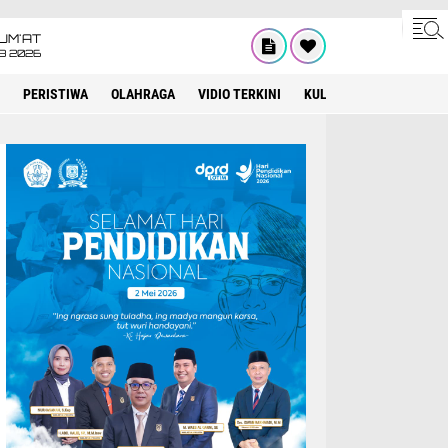
UM'AT
08 2026
PERISTIWA
OLAHRAGA
VIDIO TERKINI
KULINER
KEAGAMAA