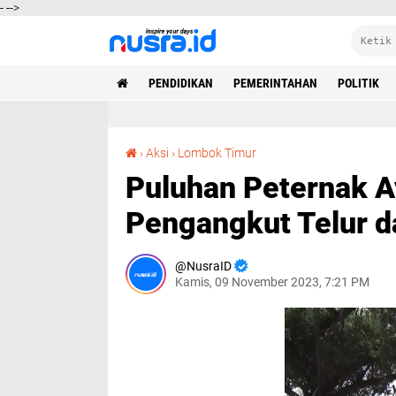
-
-->
PENDIDIKAN
PEMERINTAHAN
POLITIK
Puluhan Peternak Ayam Petelur Cegat Truk Pengangkut Telur dari Luar Lombok
›
Aksi
›
Lombok Timur
Puluhan Peternak A
Pengangkut Telur d
NusraID
Kamis, 09 November 2023, 7:21 PM