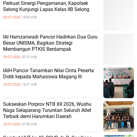
Perkuat Sinergi Pengamanan, Kapolsek
Selong Kunjungi Lapas Kelas IIB Selong
30/07/2026,
19:34 WIB
IAI Hamzanwadi Pancor Hadirkan Dua Guru
Besar UNISMA, Bagikan Strategi
Membangun PTKIS Berdampak
29/07/2026,
00:10 WIB
IAIH Pancor Tanamkan Nilai Cinta Peserta
Didik kepada Mahasiswa Magang III
25/07/2026,
15:07 WIB
Sukseskan Porprov NTB XII 2026, Wushu
Naga Selaparang Turunkan Seluruh Atlet
Terbaik demi Harumkan Daerah
25/07/2026,
07:38 WIB