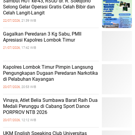
Sambut HUT ke-43, RSUD dr. R. Soedjono
Selong Gelar Operasi Gratis Celah Bibir dan
Celah Langit-Langit
22/07/2026,
21:39 WIB
Gagalkan Peredaran 3 Kg Sabu, PMII
Apresiasi Kapolres Lombok Timur
21/07/2026,
17:42 WIB
Kapolres Lombok Timur Pimpin Langsung
Pengungkapan Dugaan Peredaran Narkotika
di Pelabuhan Kayangan
20/07/2026,
20:53 WIB
Vinaya, Atlet Belia Sumbawa Barat Raih Dua
Medali Perunggu di Cabang Sport Dance
PORPROV NTB 2026
20/07/2026,
12:12 WIB
UKM English Speaking Club Universitas