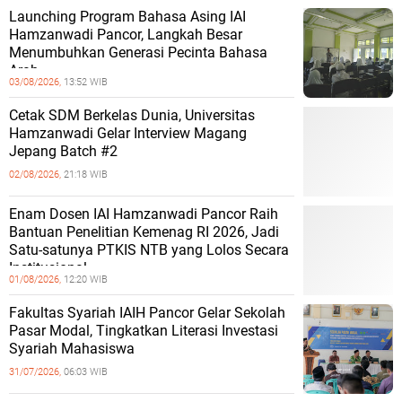
Launching Program Bahasa Asing IAI
Hamzanwadi Pancor, Langkah Besar
Menumbuhkan Generasi Pecinta Bahasa
Arab
03/08/2026,
13:52 WIB
Cetak SDM Berkelas Dunia, Universitas
Hamzanwadi Gelar Interview Magang
Jepang Batch #2
02/08/2026,
21:18 WIB
Enam Dosen IAI Hamzanwadi Pancor Raih
Bantuan Penelitian Kemenag RI 2026, Jadi
Satu-satunya PTKIS NTB yang Lolos Secara
Institusional
01/08/2026,
12:20 WIB
Fakultas Syariah IAIH Pancor Gelar Sekolah
Pasar Modal, Tingkatkan Literasi Investasi
Syariah Mahasiswa
31/07/2026,
06:03 WIB