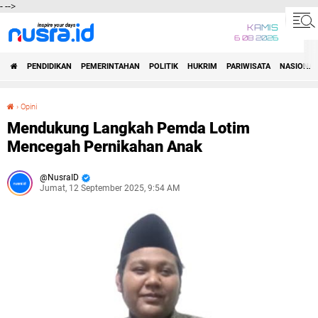
-
-->
KAMIS
6 08 2026
PENDIDIKAN
PEMERINTAHAN
POLITIK
HUKRIM
PARIWISATA
NASIONAL
›
Opini
Mendukung Langkah Pemda Lotim Mencegah Pernikahan Anak
Mendukung Langkah Pemda Lotim
Mencegah Pernikahan Anak
NusraID
Jumat, 12 September 2025, 9:54 AM