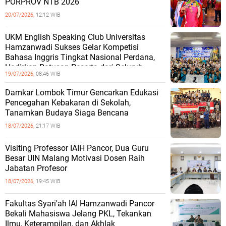
PORPROV NTB 2026
20/07/2026,
12:12 WIB
UKM English Speaking Club Universitas
Hamzanwadi Sukses Gelar Kompetisi
Bahasa Inggris Tingkat Nasional Perdana,
Hadirkan Ratusan Peserta dari Seluruh
19/07/2026,
08:46 WIB
Damkar Lombok Timur Gencarkan Edukasi
Pencegahan Kebakaran di Sekolah,
Tanamkan Budaya Siaga Bencana
18/07/2026,
21:17 WIB
Visiting Professor IAIH Pancor, Dua Guru
Besar UIN Malang Motivasi Dosen Raih
Jabatan Profesor
18/07/2026,
19:45 WIB
Fakultas Syari'ah IAI Hamzanwadi Pancor
Bekali Mahasiswa Jelang PKL, Tekankan
Ilmu, Keterampilan, dan Akhlak