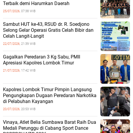
Terbaik demi Harumkan Daerah
25/07/2026,
07:38 WIB
Sambut HUT ke-43, RSUD dr. R. Soedjono
Selong Gelar Operasi Gratis Celah Bibir dan
Celah Langit-Langit
22/07/2026,
21:39 WIB
Gagalkan Peredaran 3 Kg Sabu, PMII
Apresiasi Kapolres Lombok Timur
21/07/2026,
17:42 WIB
Kapolres Lombok Timur Pimpin Langsung
Pengungkapan Dugaan Peredaran Narkotika
di Pelabuhan Kayangan
20/07/2026,
20:53 WIB
Vinaya, Atlet Belia Sumbawa Barat Raih Dua
Medali Perunggu di Cabang Sport Dance