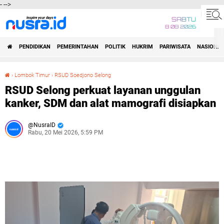
-
-->
SABTU
8 08 2026
PENDIDIKAN
PEMERINTAHAN
POLITIK
HUKRIM
PARIWISATA
NASIONAL
›
Lombok Timur
›
RSUD Soedjono Selong
RSUD Selong perkuat layanan unggulan kanker, SDM dan alat mamografi disiapkan
RSUD Selong perkuat layanan unggulan
kanker, SDM dan alat mamografi disiapkan
NusraID
Rabu, 20 Mei 2026, 5:59 PM