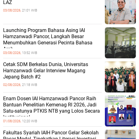
LAZ
03/08/2026,
21:01 WIB
Launching Program Bahasa Asing IAI
Hamzanwadi Pancor, Langkah Besar
Menumbuhkan Generasi Pecinta Bahasa
Arab
03/08/2026,
13:52 WIB
Cetak SDM Berkelas Dunia, Universitas
Hamzanwadi Gelar Interview Magang
Jepang Batch #2
02/08/2026,
21:18 WIB
Enam Dosen IAI Hamzanwadi Pancor Raih
Bantuan Penelitian Kemenag RI 2026, Jadi
Satu-satunya PTKIS NTB yang Lolos Secara
Institusional
01/08/2026,
12:20 WIB
Fakultas Syariah IAIH Pancor Gelar Sekolah
Pasar Modal, Tingkatkan Literasi Investasi