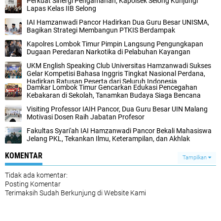
Perkuat Sinergi Pengamanan, Kapolsek Selong Kunjungi
Lapas Kelas IIB Selong
IAI Hamzanwadi Pancor Hadirkan Dua Guru Besar UNISMA,
Bagikan Strategi Membangun PTKIS Berdampak
Kapolres Lombok Timur Pimpin Langsung Pengungkapan
Dugaan Peredaran Narkotika di Pelabuhan Kayangan
UKM English Speaking Club Universitas Hamzanwadi Sukses
Gelar Kompetisi Bahasa Inggris Tingkat Nasional Perdana,
Hadirkan Ratusan Peserta dari Seluruh Indonesia
Damkar Lombok Timur Gencarkan Edukasi Pencegahan
Kebakaran di Sekolah, Tanamkan Budaya Siaga Bencana
Visiting Professor IAIH Pancor, Dua Guru Besar UIN Malang
Motivasi Dosen Raih Jabatan Profesor
Fakultas Syari'ah IAI Hamzanwadi Pancor Bekali Mahasiswa
Jelang PKL, Tekankan Ilmu, Keterampilan, dan Akhlak
KOMENTAR
Tampilkan
Tidak ada komentar:
Posting Komentar
Terimaksih Sudah Berkunjung di Website Kami