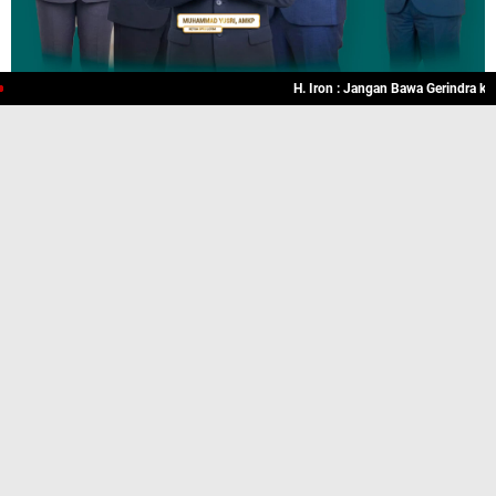
H. Iron : Jangan Bawa Gerindra ke Kas
TERPOPULER
Launching Program Bahasa Asing IAI
Hamzanwadi Pancor, Langkah Besar
Menumbuhkan Generasi Pecinta Bahasa
Arab
Cetak SDM Berkelas Dunia, Universitas
Hamzanwadi Gelar Interview Magang
Jepang Batch #2
H. Iron : Jangan Bawa Gerindra ke Kasus
LAZ