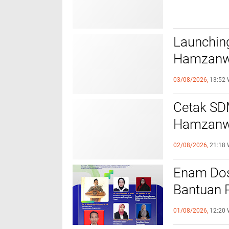
Launchin
Hamzanwa
Menumbuh
03/08/2026,
13:52 
Cetak SDM
Hamzanwa
Batch #2
02/08/2026,
21:18 
Enam Dos
Bantuan P
satunya 
01/08/2026,
12:20 
Institusio