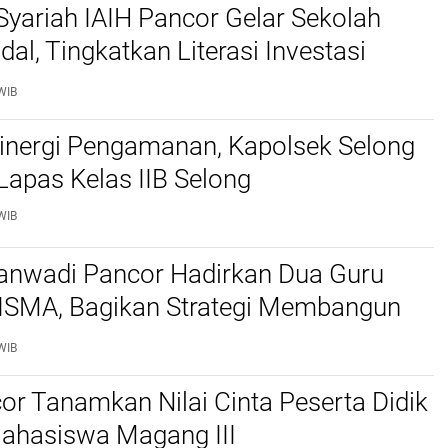
Syariah IAIH Pancor Gelar Sekolah
al, Tingkatkan Literasi Investasi
Mahasiswa
WIB
Sinergi Pengamanan, Kapolsek Selong
Lapas Kelas IIB Selong
WIB
anwadi Pancor Hadirkan Dua Guru
ISMA, Bagikan Strategi Membangun
erdampak
WIB
or Tanamkan Nilai Cinta Peserta Didik
ahasiswa Magang III