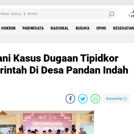
J
7 
HUKRIM
PARIWISATA
NASIONAL
BUDAYA
OPINI
KESEHATAN
ani Kasus Dugaan Tipidkor
intah Di Desa Pandan Indah
Komentar (
)