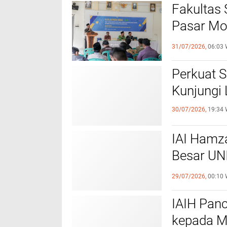
Fakultas 
Pasar Mod
Syariah 
31/07/2026,
06:03 
Perkuat 
Kunjungi 
30/07/2026,
19:34 
IAI Hamz
Besar UN
PTKIS B
29/07/2026,
00:10 
IAIH Panc
kepada M