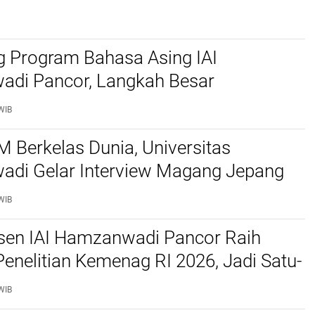
g Program Bahasa Asing IAI
di Pancor, Langkah Besar
kan Generasi Pecinta Bahasa Arab
WIB
 Berkelas Dunia, Universitas
di Gelar Interview Magang Jepang
WIB
en IAI Hamzanwadi Pancor Raih
enelitian Kemenag RI 2026, Jadi Satu-
PTKIS NTB yang Lolos Secara
WIB
nal