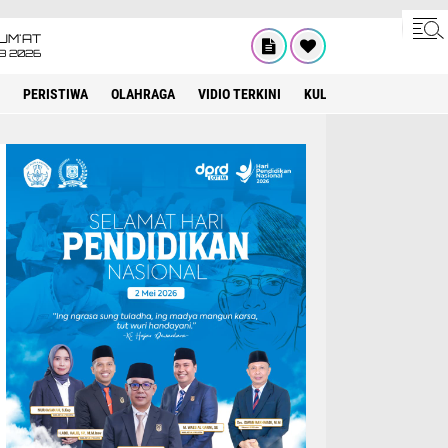
UM'AT
08 2026
PERISTIWA
OLAHRAGA
VIDIO TERKINI
KULINER
KEAGAMAA