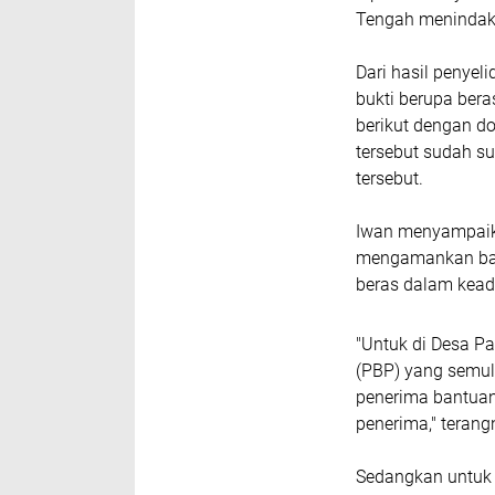
Tengah menindakla
Dari hasil penye
bukti berupa ber
berikut dengan do
tersebut sudah su
tersebut.
Iwan menyampaika
mengamankan bara
beras dalam kea
"Untuk di Desa P
(PBP) yang semul
penerima bantuan
penerima," teran
Sedangkan untuk 