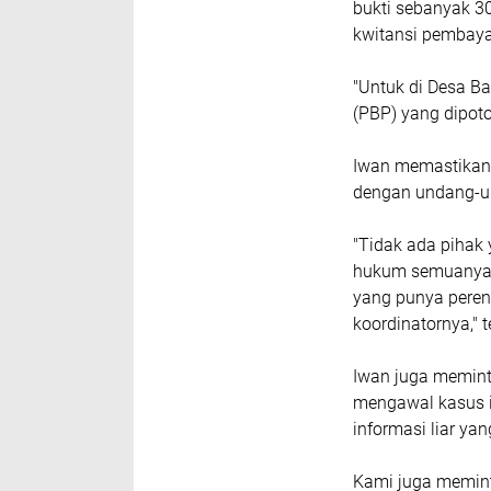
bukti sebanyak 3
kwitansi pembaya
"Untuk di Desa B
(PBP) yang dipoto
Iwan memastikan 
dengan undang-un
"Tidak ada pihak 
hukum semuanya a
yang punya pere
koordinatornya," 
Iwan juga memint
mengawal kasus i
informasi liar ya
Kami juga memint