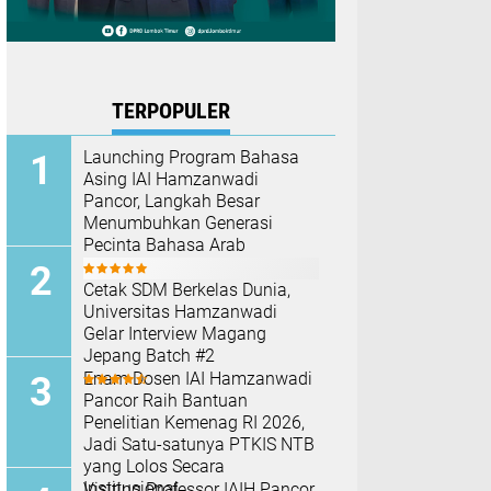
TERPOPULER
Launching Program Bahasa
Asing IAI Hamzanwadi
Pancor, Langkah Besar
Menumbuhkan Generasi
Pecinta Bahasa Arab
Enam Dosen IAI Hamzanwadi
Pancor Raih Bantuan
Cetak SDM Berkelas Dunia,
Penelitian Kemenag RI 2026,
Universitas Hamzanwadi
Jadi Satu-satunya PTKIS NTB
Gelar Interview Magang
yang Lolos Secara
Jepang Batch #2
Institusional
Visiting Professor IAIH Pancor,