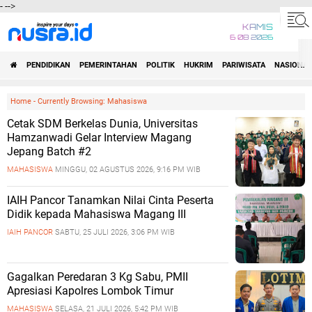
-
-->
KAMIS
6 08 2026
PENDIDIKAN
PEMERINTAHAN
POLITIK
HUKRIM
PARIWISATA
NASIONAL
Home
-
Currently Browsing: Mahasiswa
Cetak SDM Berkelas Dunia, Universitas
Hamzanwadi Gelar Interview Magang
Jepang Batch #2
MAHASISWA
MINGGU, 02 AGUSTUS 2026, 9:16 PM WIB
IAIH Pancor Tanamkan Nilai Cinta Peserta
Didik kepada Mahasiswa Magang III
IAIH PANCOR
SABTU, 25 JULI 2026, 3:06 PM WIB
Gagalkan Peredaran 3 Kg Sabu, PMII
Apresiasi Kapolres Lombok Timur
MAHASISWA
SELASA, 21 JULI 2026, 5:42 PM WIB