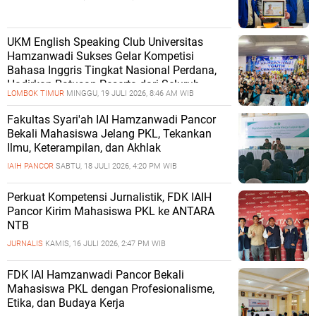
UKM English Speaking Club Universitas
Hamzanwadi Sukses Gelar Kompetisi
Bahasa Inggris Tingkat Nasional Perdana,
Hadirkan Ratusan Peserta dari Seluruh
LOMBOK TIMUR
MINGGU, 19 JULI 2026, 8:46 AM WIB
Indonesia
Fakultas Syari'ah IAI Hamzanwadi Pancor
Bekali Mahasiswa Jelang PKL, Tekankan
Ilmu, Keterampilan, dan Akhlak
IAIH PANCOR
SABTU, 18 JULI 2026, 4:20 PM WIB
Perkuat Kompetensi Jurnalistik, FDK IAIH
Pancor Kirim Mahasiswa PKL ke ANTARA
NTB
JURNALIS
KAMIS, 16 JULI 2026, 2:47 PM WIB
FDK IAI Hamzanwadi Pancor Bekali
Mahasiswa PKL dengan Profesionalisme,
Etika, dan Budaya Kerja