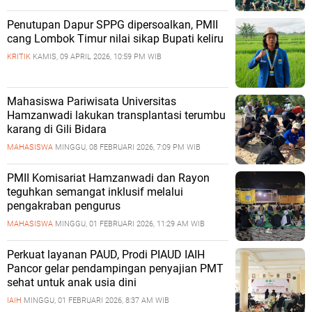
Penutupan Dapur SPPG dipersoalkan, PMII
cang Lombok Timur nilai sikap Bupati keliru
KRITIK
KAMIS, 09 APRIL 2026, 10:59 PM WIB
Mahasiswa Pariwisata Universitas
Hamzanwadi lakukan transplantasi terumbu
karang di Gili Bidara
MAHASISWA
MINGGU, 08 FEBRUARI 2026, 7:09 PM WIB
PMII Komisariat Hamzanwadi dan Rayon
teguhkan semangat inklusif melalui
pengakraban pengurus
MAHASISWA
MINGGU, 01 FEBRUARI 2026, 11:29 AM WIB
Perkuat layanan PAUD, Prodi PIAUD IAIH
Pancor gelar pendampingan penyajian PMT
sehat untuk anak usia dini
IAIH
MINGGU, 01 FEBRUARI 2026, 8:37 AM WIB