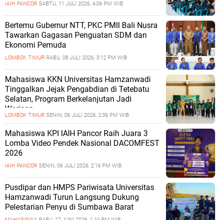
IAIH PANCOR
SABTU, 11 JULI 2026, 4:06 PM WIB
Bertemu Gubernur NTT, PKC PMII Bali Nusra
Tawarkan Gagasan Penguatan SDM dan
Ekonomi Pemuda
LOMBOK TIMUR
RABU, 08 JULI 2026, 3:12 PM WIB
Mahasiswa KKN Universitas Hamzanwadi
Tinggalkan Jejak Pengabdian di Tetebatu
Selatan, Program Berkelanjutan Jadi
Warisan
LOMBOK TIMUR
SENIN, 06 JULI 2026, 2:36 PM WIB
Mahasiswa KPI IAIH Pancor Raih Juara 3
Lomba Video Pendek Nasional DACOMFEST
2026
IAIH PANCOR
SENIN, 06 JULI 2026, 2:16 PM WIB
Pusdipar dan HMPS Pariwisata Universitas
Hamzanwadi Turun Langsung Dukung
Pelestarian Penyu di Sumbawa Barat
MAHASISWA
RABU, 17 JUNI 2026, 1:44 PM WIB