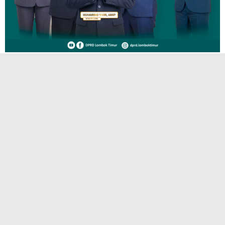
TERPOPULER
Launching Program Bahasa Asing IAI
Hamzanwadi Pancor, Langkah Besar
Menumbuhkan Generasi Pecinta Bahasa
Arab
Cetak SDM Berkelas Dunia, Universitas
Hamzanwadi Gelar Interview Magang
Jepang Batch #2
Enam Dosen IAI Hamzanwadi Pancor