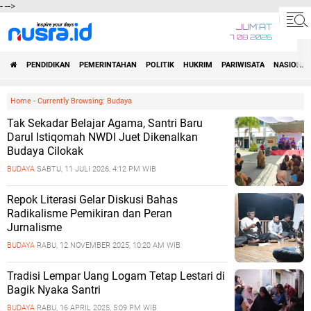
-
-->
JUM'AT
7 08 2026
PENDIDIKAN
PEMERINTAHAN
POLITIK
HUKRIM
PARIWISATA
NASIONAL
Home
-
Currently Browsing: Budaya
Tak Sekadar Belajar Agama, Santri Baru
Darul Istiqomah NWDI Juet Dikenalkan
Budaya Cilokak
BUDAYA
SABTU, 11 JULI 2026, 4:12 PM WIB
Repok Literasi Gelar Diskusi Bahas
Radikalisme Pemikiran dan Peran
Jurnalisme
BUDAYA
RABU, 12 NOVEMBER 2025, 10:20 AM WIB
Tradisi Lempar Uang Logam Tetap Lestari di
Bagik Nyaka Santri
BUDAYA
RABU, 16 APRIL 2025, 5:09 PM WIB